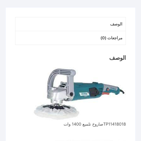
وات
الوصف
مراجعات (0)
الوصف
TP11418018صاروخ تلميع 1400 وات