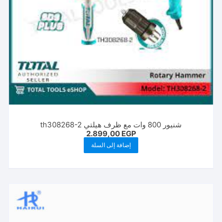
شنيور 800 وات مع ظرف هيلتي th308268-2
2.899,00
EGP
إضافة إلى السلة