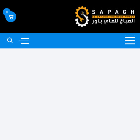
لتجاوز
لى
0
لمحتوى