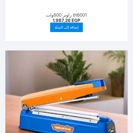
tlt6001 راوتر 600وات
1.987,26
EGP
إضافة إلى السلة