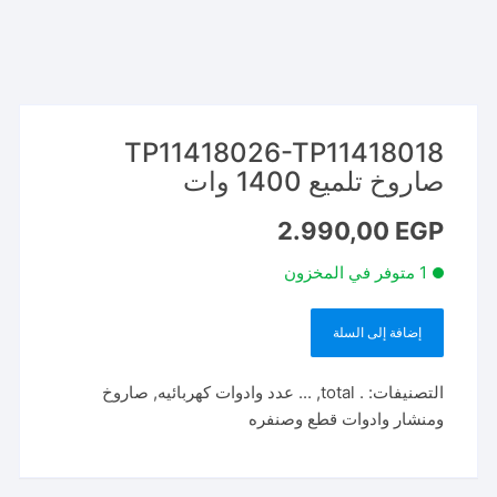
TP11418026-TP11418018
صاروخ تلميع 1400 وات
2.990,00
EGP
1 متوفر في المخزون
إضافة إلى السلة
كمية
TP11418026-
التصنيفات:
. total
,
... عدد وادوات كهربائيه
,
صاروخ
TP11418018
ومنشار وادوات قطع وصنفره
صاروخ
تلميع
1400