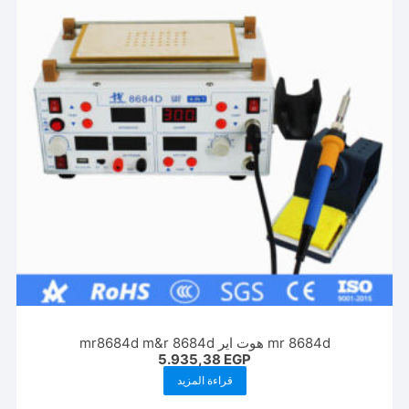
mr 8684d هوت اير mr8684d m&r 8684d
5.935,38
EGP
قراءة المزيد