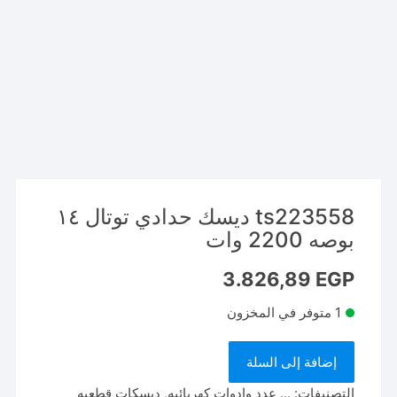
ts223558 ديسك حدادي توتال ١٤
بوصه 2200 وات
3.826,89
EGP
1 متوفر في المخزون
كمية
إضافة إلى السلة
ts223558
ديسك
التصنيفات:
... عدد وادوات كهربائيه
,
ديسكات قطعيه