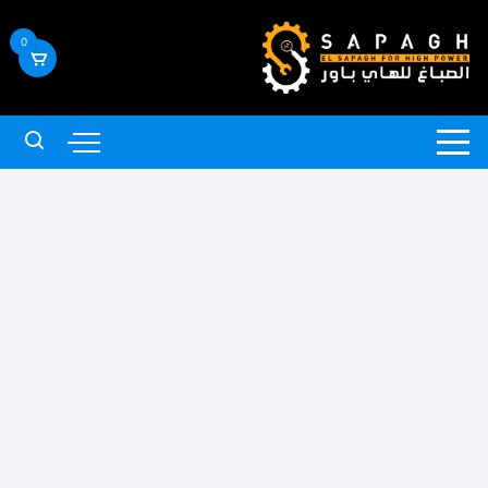
لتجاوز
لى
0
لمحتوى