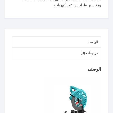
حدادي
ومناشير طرابيزه
,
عدد كهربائيه
توتال
١٤
بوصه 2200
وات
الوصف
مراجعات (0)
الوصف