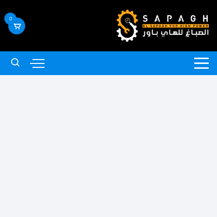
لتجاوز
لى
0
لمحتوى