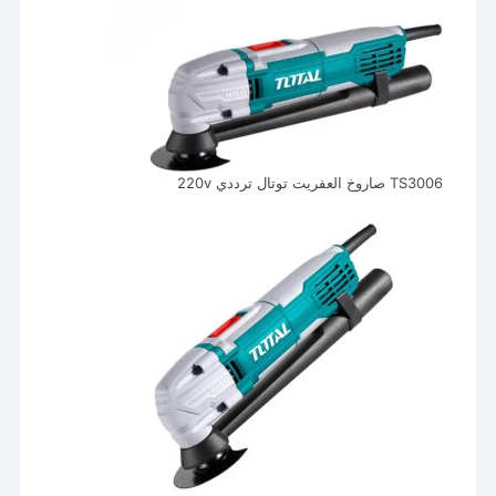
TS3006 صاروخ العفريت توتال ترددي 220v