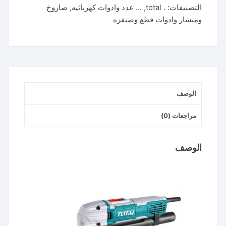
التصنيفات:
. total
,
... عدد وادوات كهربائيه
,
صاروخ
العفريت
ومنشار وادوات قطع وصنفره
توتال
ترددي
220
فولت
الوصف
مراجعات (0)
الوصف