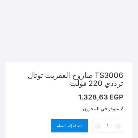
TS3006 صاروخ العفريت توتال
ترددي 220 فولت
1.328,63
EGP
2 متوفر في المخزون
كمية
إضافة إلى السلة
TS3006
صاروخ