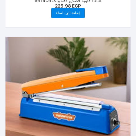
total كاويه قصدير 40 وات tet1406
225,98
EGP
إضافة إلى السلة