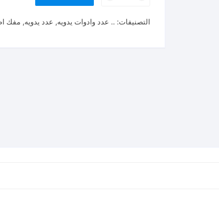
TSDL6150
REGULAR
التصنيفات:
.. عدد وادوات يدويه
,
عدد يدويه
,
مفك اط
SCREWDRIVER
مفك
عاده
6.5
*
150
توتال