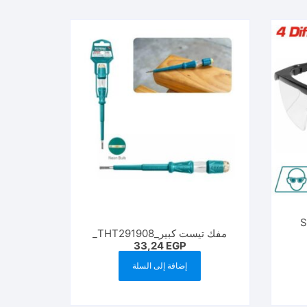
SAF
مفك تيست كبير_THT291908_
33,24
EGP
إضافة إلى السلة