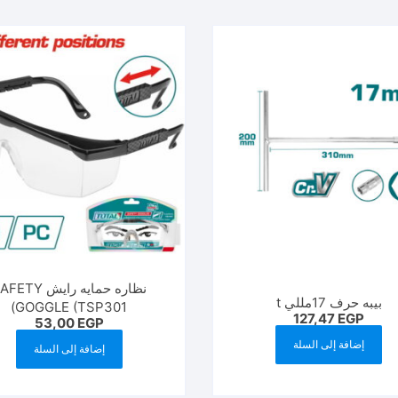
نظاره حمايه رايش ETY
بيبه حرف 17مللي t
GOGGLE (TSP301)
127,47
EGP
53,00
EGP
إضافة إلى السلة
إضافة إلى السلة