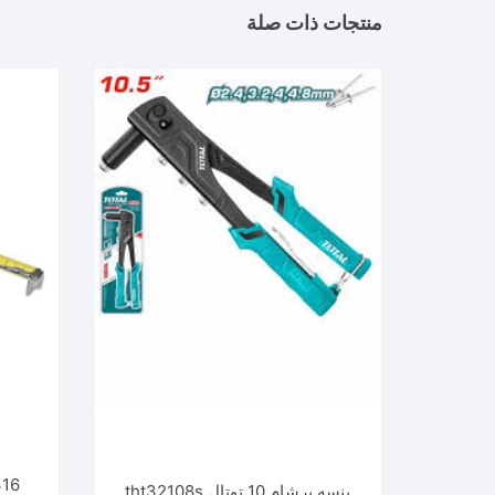
منتجات ذات صلة
16
بنسه برشام 10 توتال tht32108s