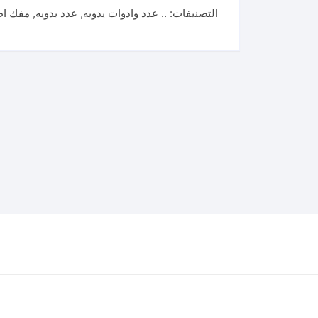
التصنيفات:
.. عدد وادوات يدويه
,
عدد يدويه
,
مفك اط
T20*150
مفك
سن
نجمه