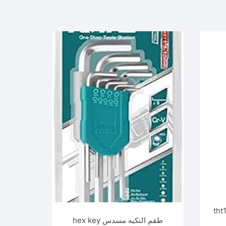
 tht106391
طقم النكيه مسدس hex key