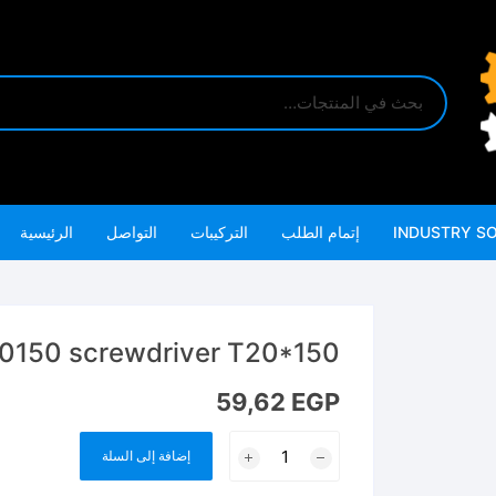
INDUSTRY S
إتمام الطلب
التركيبات
التواصل
الرئيسية
TSDT20150 screwdriver T20*150 مفك
59,62
EGP
كمية
إضافة إلى السلة
TSDT20150
screwdriver