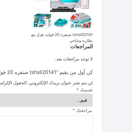
tshsli20141 صنفره 20 فولت هزاز مع
بطاريه وشاحن
المراجعات
لا توجد مراجعات بعد.
كن أول من يقيم “tshsli20141 صنفره 20 فولت هزاز مع بطاريه وشاحن”
لن يتم نشر عنوان بريدك الإلكتروني.
الحقول الإلزامي
تقييمك
*
مراجعتك
*