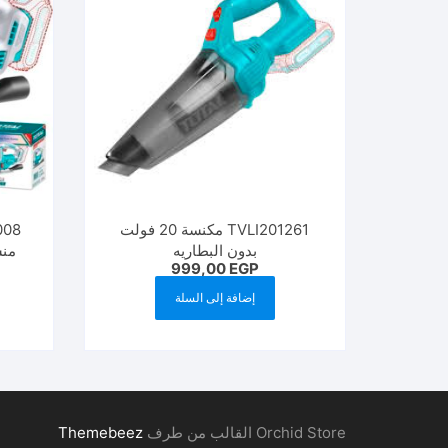
TVLI201261 مكنسة 20 فولت
بدون البطاريه
منشار 20 فو
999,00
EGP
إضافة إلى السلة
Orchid Store القالب من طرف
Themebeez