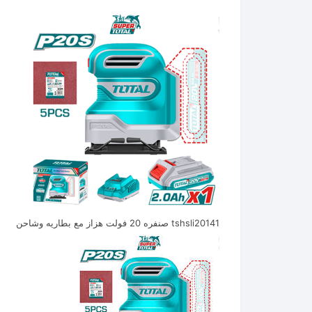
tshsli20141 صنفره 20 فولت هزاز مع بطاريه وشاحن