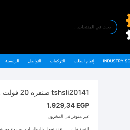
INDUSTRY S
إتمام الطلب
التركيبات
التواصل
الرئيسية
tshsli20141 صنفره 20 فولت هزاز مع بطاريه وشاحن
1.929,34
EGP
غير متوفر في المخزون
التصنيفات:
.... عدد تعمل بالبطاريات
,
صاروخ ومنش