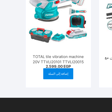
TOTAL tile vibration machine
حن مع
20V TTVLI20101 TTVLI20015
2.599,00
EGP
هزاز سيراميك
إضافة إلى السلة