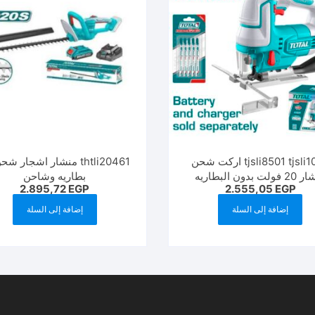
tjsli8501 tjsli1008 اركت شحن
thtli20461 منشار اشجار ش
لت بدون البطاريه
بطاريه وشاحن
2.895,72
EGP
2.555,05
EGP
إضافة إلى السلة
إضافة إلى السلة