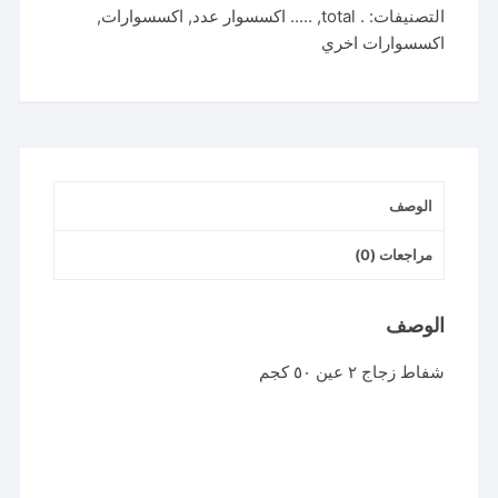
التصنيفات:
. total
,
..... اكسسوار عدد
,
اكسسوارات
,
زجاج
اكسسوارات اخري
٢
عين
٥٠
كجم
الوصف
مراجعات (0)
الوصف
شفاط زجاج ٢ عين ٥٠ كجم