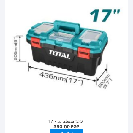
المنتج.
يمكن
اختيار
الخيارات
على
صفحة
المنتج
total شنطه عده 17
350,00
EGP