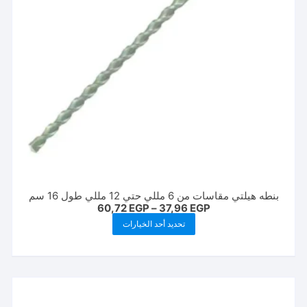
بنطه هيلتي مقاسات من 6 مللي حتي 12 مللي طول 16 سم
نطاق
60,72
EGP
–
37,96
EGP
السعر:
هناك
تحديد أحد الخيارات
من
العديد
خلال
من
الأشكال
المختلفة
لهذا