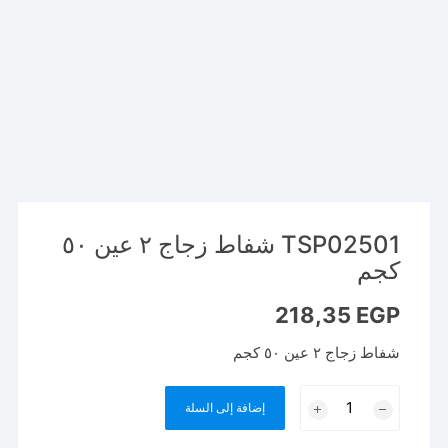
TSP02501 شفاط زجاج ٢ عين ٥٠
كجم
218,35
EGP
شفاط زجاج ٢ عين ٥٠ كجم
كمية
إضافة إلى السلة
TSP02501
شفاط