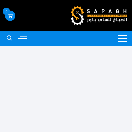
لتجاوز
لى
0
لمحتوى