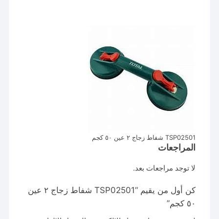
TSP02501 شفاط زجاج ٢ عين ٥٠ كجم
المراجعات
لا توجد مراجعات بعد.
كن أول من يقيم “TSP02501 شفاط زجاج ٢ عين
٥٠ كجم”