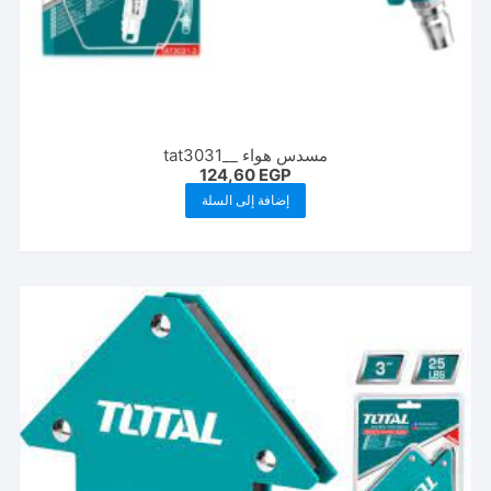
مسدس هواء __tat3031
124,60
EGP
إضافة إلى السلة