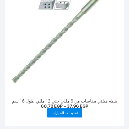
بنطه هيلتي مقاسات من 6 مللي حتي 12 مللي طول 16 سم
نطاق
60,72
EGP
–
37,96
EGP
السعر:
هناك
تحديد أحد الخيارات
من
العديد
خلال
من