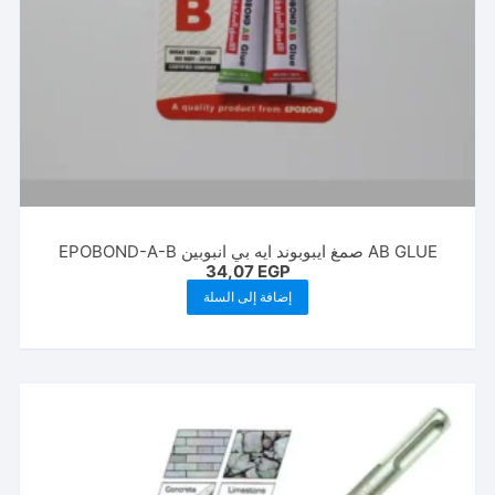
AB GLUE صمغ ايبوبوند ايه بي انبوبين EPOBOND-A-B
34,07
EGP
إضافة إلى السلة