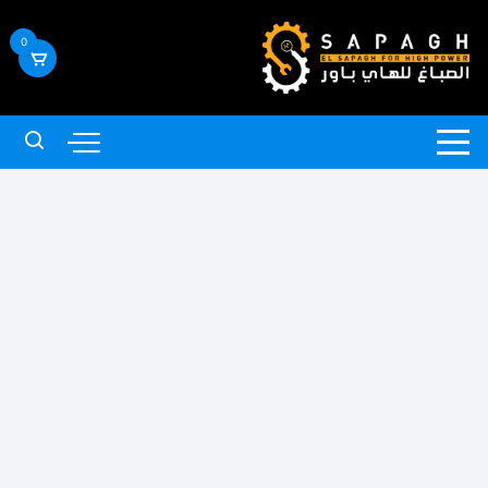
لتجاوز
لى
0
لمحتوى