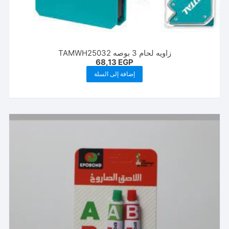
زاويه لحام 3 بوصه TAMWH25032
68,13
EGP
إضافة إلى السلة