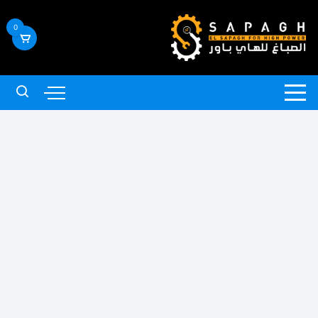
لتجاوز
لى
0
لمحتوى