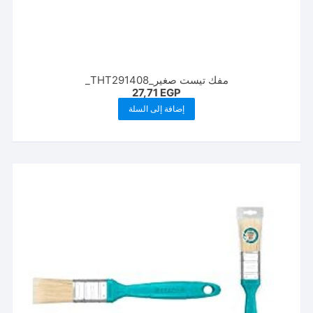
مفك تيست صغير_THT291408_
27,71
EGP
إضافة إلى السلة