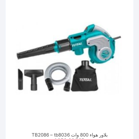
بلاور هواء 800 وات TB2086 – tb8036