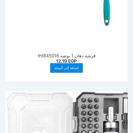
فرشه دهان 1 بوصه tht845016
12,19
EGP
إضافة إلى السلة