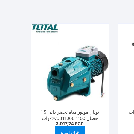
لز مسدس شمع 100 وات –
توتال موتور مياه تحضر ذاتى 1.5
حصان 1100 twp311006-وات
3.917,74
EGP
قراءة المزيد