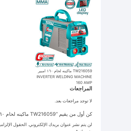
TW216059 ماكينه لحام ١٦٠ امبير
INVERTER WELDING MACHINE
160 AMP
المراجعات
لا توجد مراجعات بعد.
كن أول من يقيم “TW216059 ماكينه لحام ١٦٠ امبير INVERTER WELDING MACHINE 160 AMP”
لن يتم نشر عنوان بريدك الإلكتروني.
الحقول الإلزامي