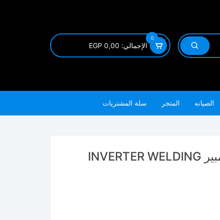
0
الإجمالي:
0,00
EGP
الصيانه
المتجر
سلة المشتريات
TW216059 ماكينه لحام ١٦٠ امبير INVERTER WELDING