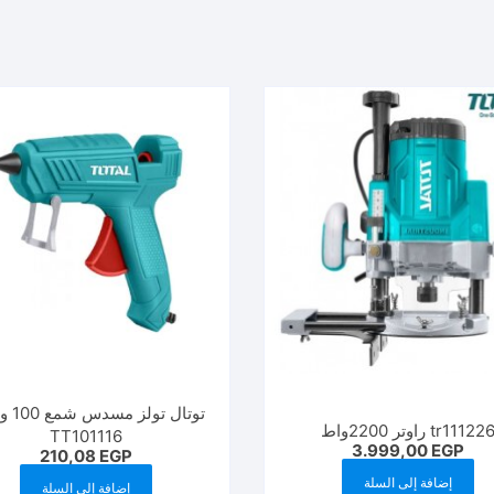
توتال تو
tr11122 راوتر 2200واط
TT101116
3.999,00
EGP
210,08
EGP
إضافة إلى السلة
إضافة إلى السلة