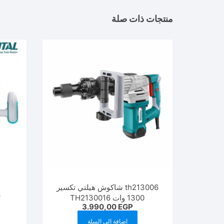
منتجات ذات صلة
th213006 شاكوش هيلتي تكسير
6
1300 وات TH2130016
3.990,00
EGP
إضافة إلى السلة