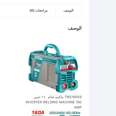
الوصف
مراجعات (0)
الوصف
TW216059 ماكينه لحام ١٦٠ امبير
INVERTER WELDING MACHINE 160
AMP