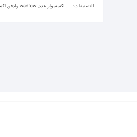
التصنيفات:
..... اكسسوار عدد
,
wadfow وادفو
,
اكس
جبس
جبسن
بورد
wadfow