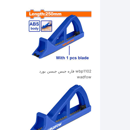
wbp1102 فاره جبس جبسن بورد
wadfow