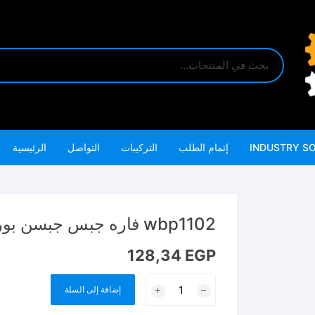
INDUSTRY S
إتمام الطلب
التركيبات
التواصل
الرئيسية
wbp1102 فاره جبس جبسن بورد wadfow
128,34
EGP
كمية
إضافة إلى السلة
wbp1102
فاره