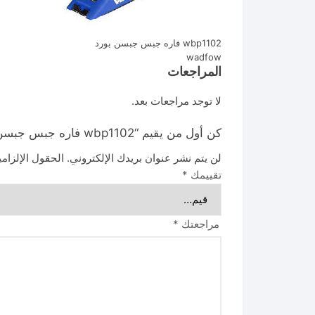
wbp1102 فاره جبس جبسن بورد
wadfow
المراجعات
لا توجد مراجعات بعد.
كن أول من يقيم “wbp1102 فاره جبس جبسن بورد wadfow”
لن يتم نشر عنوان بريدك الإلكتروني.
الحقول الإلزامي
تقييمك
*
مراجعتك
*