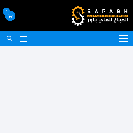
لتجاوز
لى
0
لمحتوى