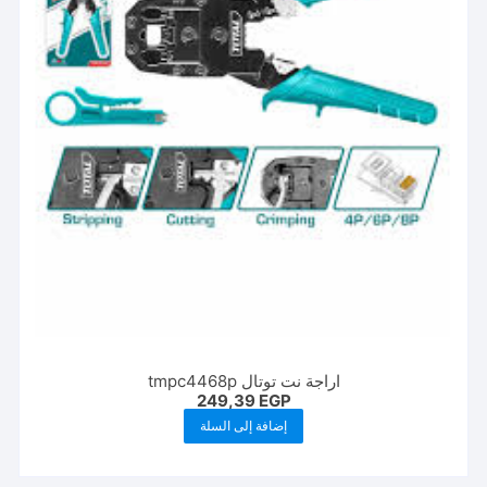
اراجة نت توتال tmpc4468p
249,39
EGP
إضافة إلى السلة