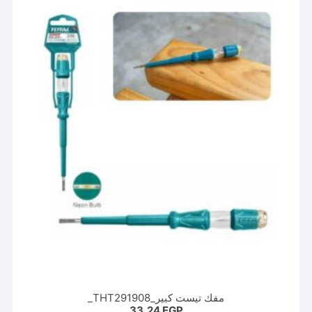
مفك تيست كبير_THT291908_
33,24
EGP