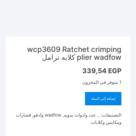
wcp3609 Ratchet crimping
plier wadfow كلابه ترامل
339,54
EGP
1 متوفر في المخزون
إضافة إلى السلة
كمية
wcp3609
التصنيفات:
.. عدد وادوات يدويه
,
wadfow وادفو
,
قشارات
Ratchet
ومكابس وكلابات
crimping
plier