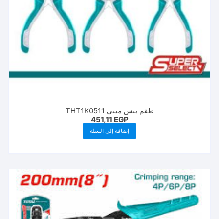
طقم بنس ميني THT1K0511
451,11
EGP
إضافة إلى السلة