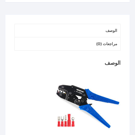
wadfow
كلابه
ترامل
الوصف
مراجعات (0)
الوصف