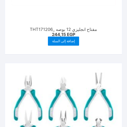
مفتاح انجليزي 12 بوصه _THT171206
244,15
EGP
إضافة إلى السلة