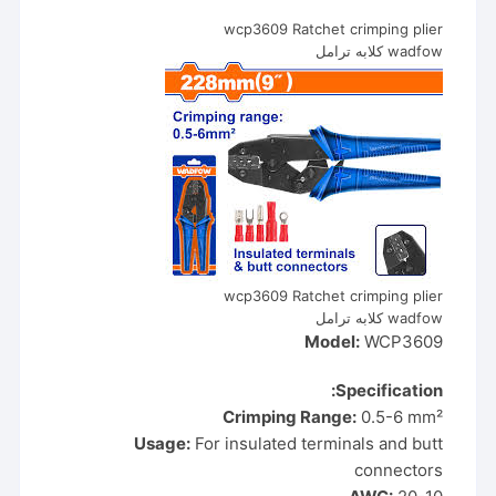
wcp3609 Ratchet crimping plier
wadfow كلابه ترامل
wcp3609 Ratchet crimping plier
wadfow كلابه ترامل
Model:
WCP3609
Specification:
Crimping Range:
0.5-6 mm²
Usage:
For insulated terminals and butt
connectors