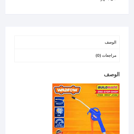
110
مللي
wadfow
الوصف
مراجعات (0)
الوصف