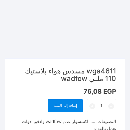
wga4611 مسدس هواء بلاستيك
110 مللي wadfow
76,08
EGP
كمية
إضافة إلى السلة
wga4611
مسدس
التصنيفات:
..... اكسسوار عدد
,
wadfow وادفو
,
ادوات
هواء
تعمل بالهواء
بلاستيك