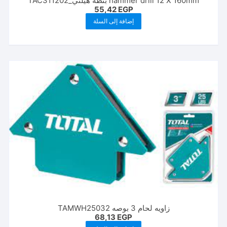
hammer drill 12 X 160mm بنطه هيلتي_TAC311202
55,42
EGP
إضافة إلى السلة
زاويه لحام 3 بوصه TAMWH25032
68,13
EGP