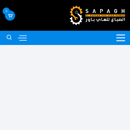
لتجاوز
لى
0
لمحتوى