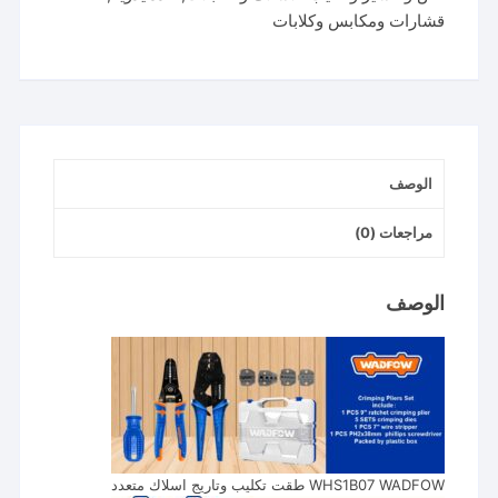
قشارات ومكابس وكلابات
وتاريج
اسلاك
متعدد
الوصف
مراجعات (0)
الوصف
WHS1B07 WADFOW طقت تكليب وتاريج اسلاك متعدد