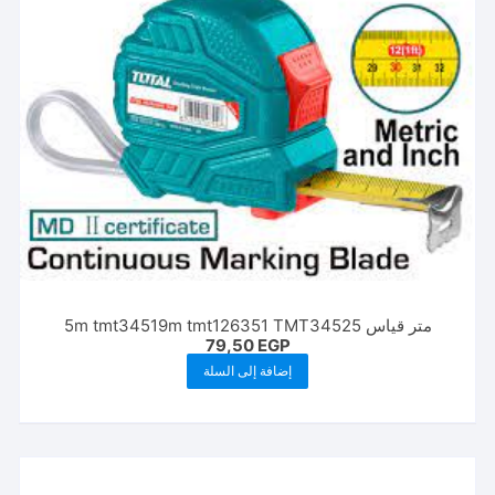
متر قياس 5m tmt34519m tmt126351 TMT34525
79,50
EGP
إضافة إلى السلة