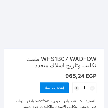
WHS1B07 WADFOW طقت
تكليب وتاريج اسلاك متعدد
965,24
EGP
كمية
إضافة إلى السلة
WHS1B07
WADFOW
التصنيفات:
.. عدد وادوات يدويه
,
wadfow وادفو
,
ادوات
طقت
قص وتقشير وتكليب الاسلاك والكابلات
,
عدد يدويه
,
تكليب