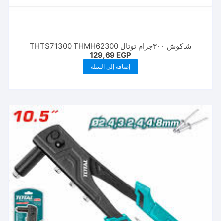
شاكوش ٣٠٠جرام توتال THTS71300 THMH62300
129,69
EGP
إضافة إلى السلة