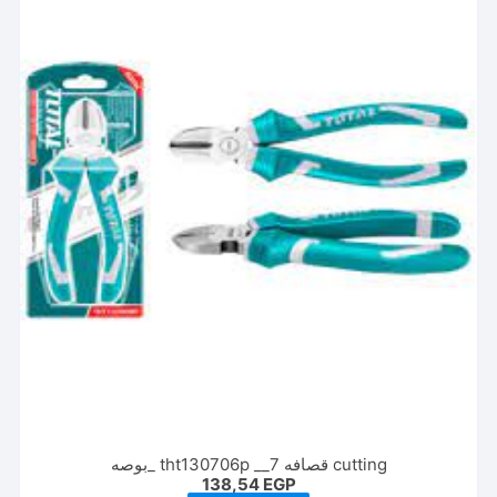
cutting قصافه tht130706p __7 _بوصه
138,54
EGP