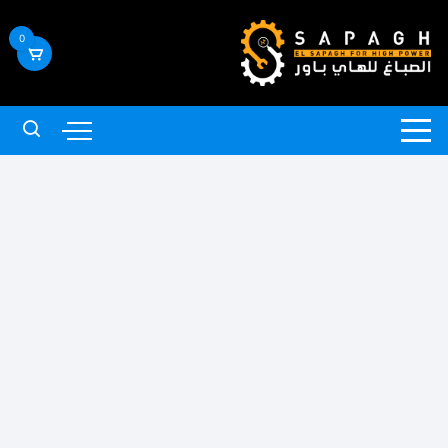
لتجاوز
لى
0
لمحتوى