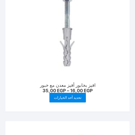
افيز بخابور أفيز معدن مع خبور
نطاق
35,00
EGP
–
16,00
EGP
السعر:
هناك
تحديد أحد الخيارات
من
العديد
خلال
من
الأشكال
المختلفة
لهذا