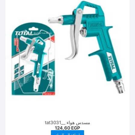
المنتج.
يمكن
اختيار
الخيارات
على
صفحة
المنتج
مسدس هواء __tat3031
124,60
EGP
إضافة إلى السلة