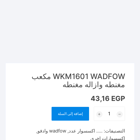
WKM1601 WADFOW مكعب
مغنطه وازاله مغنطه
43,16
EGP
كمية
إضافة إلى السلة
WKM1601
WADFOW
التصنيفات:
..... اكسسوار عدد
,
wadfow وادفو
,
مكعب
اكسسوارات اخري
مغنطه