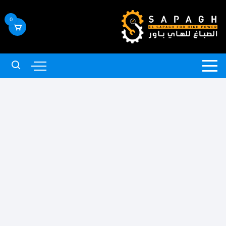
لتجاوز
لى
0
لمحتوى