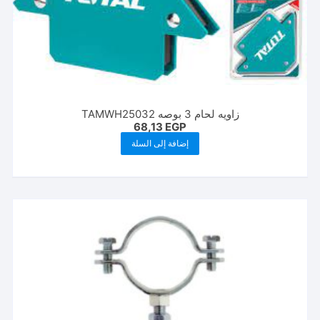
زاويه لحام 3 بوصه TAMWH25032
68,13
EGP
إضافة إلى السلة