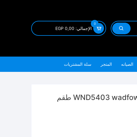
0
الإجمالي:
0,00
EGP
الصيانه
المتجر
سلة المشتريات
WND5403 wadfow 11 Pcs Cleaning Brush Set طقم