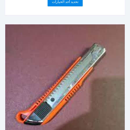
هناك
تحديد أحد الخيارات
من
العديد
خلال
من
الأشكال
المختلفة
لهذا
المنتج.
يمكن
اختيار
الخيارات
على
صفحة
المنتج