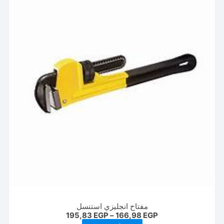
مفتاح انجليزي استنسل
نطاق
195,83
EGP
–
166,98
EGP
السعر: