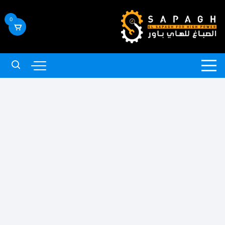
لتجاوز
لى
0
لمحتوى