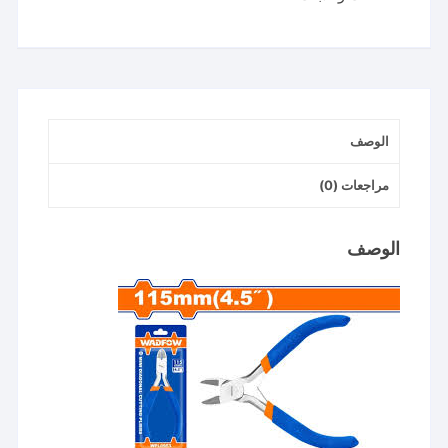
بوصه
wadfow
الوصف
مراجعات (0)
الوصف