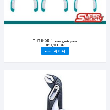
طقم بنس ميني THT1K0511
451,11
EGP
إضافة إلى السلة