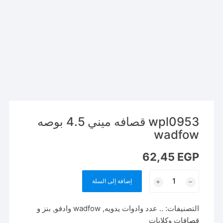
wpl0953 قصافه ميني 4.5 بوصه
wadfow
62,45
EGP
كمية
إضافة إلى السلة
wpl0953
قصافه
التصنيفات:
.. عدد وادوات يدويه
,
wadfow وادفو
,
بنز و
ميني
قصافات وكلابات
4.5