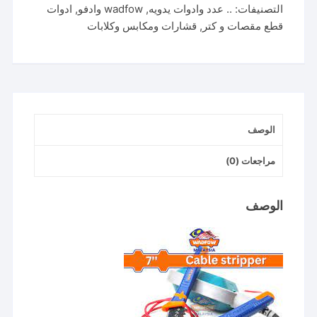
التصنيفات:
.. عدد وادوات يدويه
,
wadfow وادفو
,
ادوات
مقص
قطع مقصات و كتر
,
قشارات ومكابس وكلابات
كابل
7
بوصه
متعدد
وقشاره
wadfow
الوصف
مراجعات (0)
الوصف