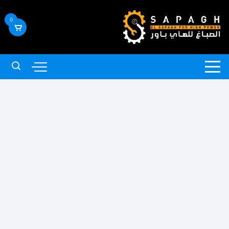
لتجاوز
لى
0
لمحتوى