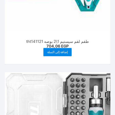
طقم لقم سيستيم 1\2 بوصه tht141121
704,06
EGP
إضافة إلى السلة