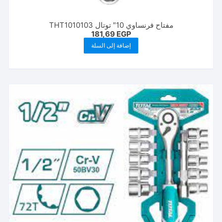
مفتاح فرنساوي 10″ توتال THT1010103
181,69
EGP
إضافة إلى السلة