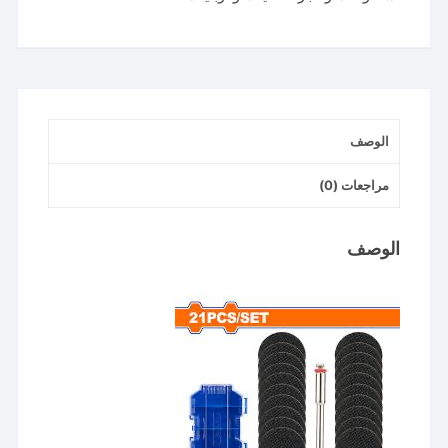
تقطيع
للميني
كرافت
wadfow
الوصف
مراجعات (0)
الوصف