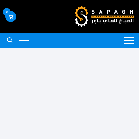
لتجاوز
لى
0
لمحتوى