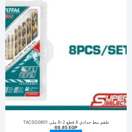
طقم بنط حدادي 8 قطع 2-8 ملى TACSD0801
69,85
EGP