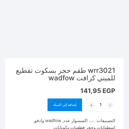
wrr3021 طقم حجر بسكوت تقطيع
للميني كرافت wadfow
141,95
EGP
كمية
إضافة إلى السلة
wrr3021
طقم
التصنيفات:
..... اكسسوار عدد
,
wadfow وادفو
,
حجر
اسطوانات وحجر قطعيات وكوبايات
بسكوت