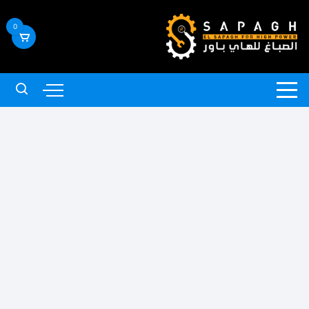
لتجاوز
لى
0
لمحتوى