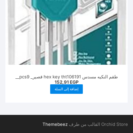
طقم النكيه مسدس hex key tht106191 قصير_ pcs9__
152,91
EGP
إضافة إلى السلة
Orchid Store القالب من طرف
Themebeez