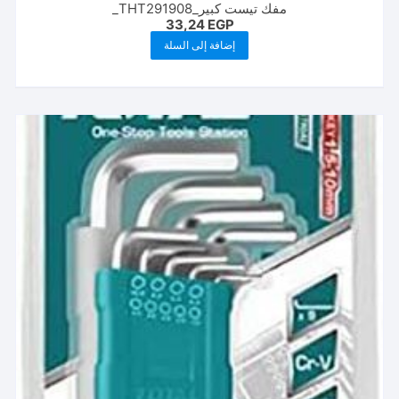
مفك تيست كبير_THT291908_
33,24
EGP
إضافة إلى السلة