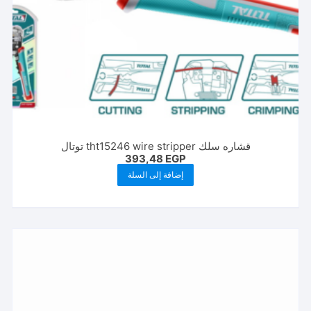
قشاره سلك tht15246 wire stripper توتال
393,48
EGP
إضافة إلى السلة