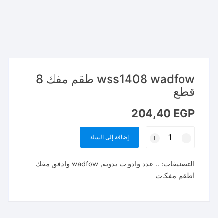
wss1408 wadfow طقم مفك 8
قطع
204,40
EGP
كمية
إضافة إلى السلة
wss1408
wadfow
التصنيفات:
.. عدد وادوات يدويه
,
wadfow وادفو
,
مفك
طقم
اطقم مفكات
مفك
8
قطع