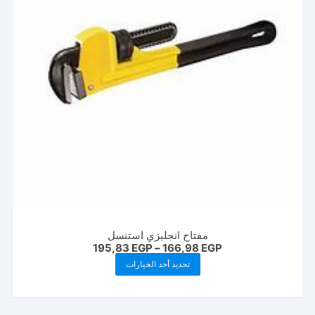
مفتاح انجليزي استنسل
نطاق
195,83
EGP
–
166,98
EGP
السعر:
هناك
تحديد أحد الخيارات
من
العديد
خلال
من
الأشكال