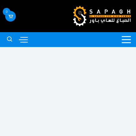
لتجاوز
لى
0
لمحتوى