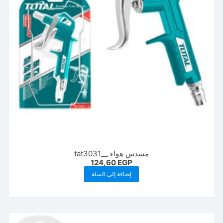
مسدس هواء __tat3031
124,60
EGP
إضافة إلى السلة