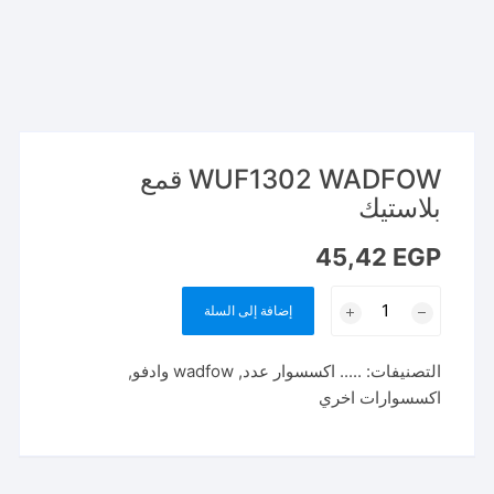
WUF1302 WADFOW قمع
بلاستيك
45,42
EGP
كمية
إضافة إلى السلة
WUF1302
WADFOW
التصنيفات:
..... اكسسوار عدد
,
wadfow وادفو
,
قمع
اكسسوارات اخري
بلاستيك