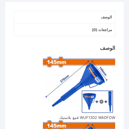
الوصف
مراجعات (0)
الوصف
WUF1302 WADFOW قمع بلاستيك